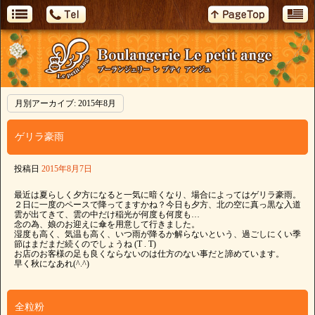
月別アーカイブ:
2015年8月
ゲリラ豪雨
投稿日
2015年8月7日
最近は夏らしく夕方になると一気に暗くなり、場合によってはゲリラ豪雨。
２日に一度のペースで降ってますかね？今日も夕方、北の空に真っ黒な入道
雲が出てきて、雲の中だけ稲光が何度も何度も…
念の為、娘のお迎えに傘を用意して行きました。
湿度も高く、気温も高く、いつ雨が降るか解らないという、過ごしにくい季
節はまだまだ続くのでしょうね (T . T)
お店のお客様の足も良くならないのは仕方のない事だと諦めています。
早く秋になあれ(^.^)
全粒粉