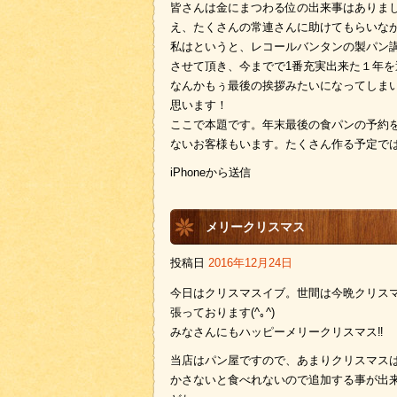
皆さんは金にまつわる位の出来事はありま
え、たくさんの常連さんに助けてもらいな
私はというと、レコールバンタンの製パン
させて頂き、今までで1番充実出来た１年を
なんかもぅ最後の挨拶みたいになってしま
思います！
ここで本題です。年末最後の食パンの予約
ないお客様もいます。たくさん作る予定で
iPhoneから送信
メリークリスマス
投稿日
2016年12月24日
今日はクリスマスイブ。世間は今晩クリス
張っております(^｡^)
みなさんにもハッピーメリークリスマス‼︎
当店はパン屋ですので、あまりクリスマス
かさないと食べれないので追加する事が出