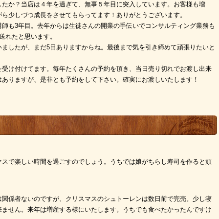
したか？当店は４年を過ぎて、無事５年目に突入しています。お客様も増
がら少しづつ成長をさせてもらってます！ありがとうございます。
講師も3年目。去年からは生徒さんの開業の手伝いでコンサルティング業務も
送れたと思います。
いましたが、まだ5日ありますからね。最後まで気を引き締めて頑張りたいと
を受け付けてます。毎年たくさんの予約を頂き、当日売り切れでお渡し出来
はありますが、是非とも予約をして下さい。確実にお渡しいたします！
マスで楽しい時間を過ごすのでしょう。うちでは娘がちらし寿司を作ると頑
は関係者ないのですが、クリスマスのシュトーレンは数日前で完売。少し寝
来ません。来年は増産する様にいたします。うちでも食べたかったんですけ