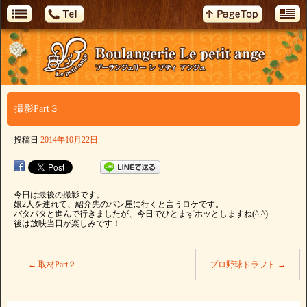
撮影Part３
投稿日
2014年10月22日
今日は最後の撮影です。
娘2人を連れて、紹介先のパン屋に行くと言うロケです。
バタバタと進んで行きましたが、今日でひとまずホッとしますね(^.^)
後は放映当日が楽しみです！
←
取材Part２
プロ野球ドラフト
→