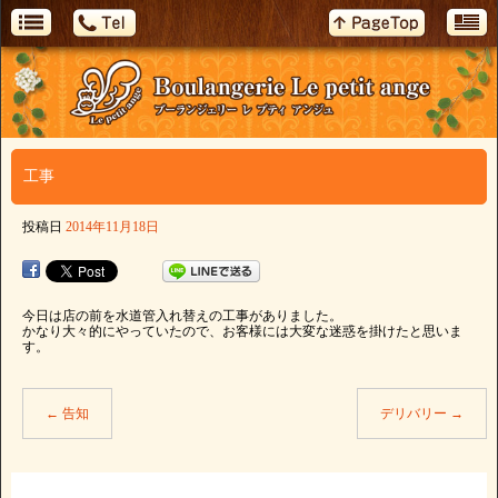
工事
投稿日
2014年11月18日
今日は店の前を水道管入れ替えの工事がありました。
かなり大々的にやっていたので、お客様には大変な迷惑を掛けたと思いま
す。
←
告知
デリバリー
→