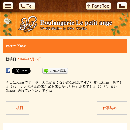
merry Xmas
投稿日
2014年12月25日
今日はXmasです。少し天気が良くないのは残念ですが、街はXmas一色でし
ょうね！サンタさんの来た家も来なかった家もあるでしょうけど、良い
Xmasが送れてたらいいですね。
←
祝日
仕事納め
→