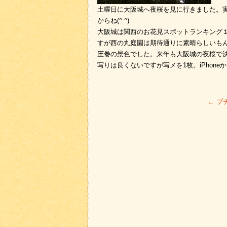
土曜日に大阪城へ夜桜を見に行きました。
からね(^ ^)
大阪城は関西のお花見スポットランキング
すが西の丸庭園は期待通りに素晴らしいも
圧巻の景色でした。来年も大阪城の夜桜で決まり
写りは良くないですが写メを1枚。iPhone
←
プ