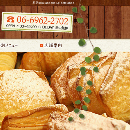
花見|Boulangerie Le petit ange