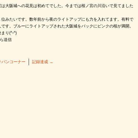
実は大阪城への花見は初めてでした。今までは桜ノ宮の川沿いで見てました
１位みたいです。数年前から夜のライトアップにも力を入れてます。有料で
んです。ブルーにライトアップされた大阪城をバックにピンクの桜が満開。
(^-^)
から送信
チパンコーナー
記録達成
→