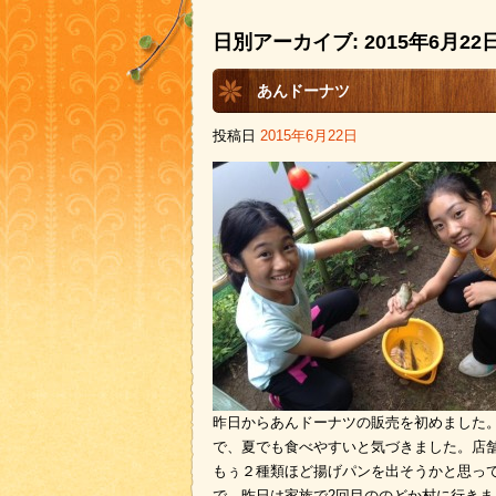
日別アーカイブ:
2015年6月22
あんドーナツ
投稿日
2015年6月22日
昨日からあんドーナツの販売を初めました
で、夏でも食べやすいと気づきました。店
もぅ２種類ほど揚げパンを出そうかと思ってます
で、昨日は家族で2回目ののどか村に行き