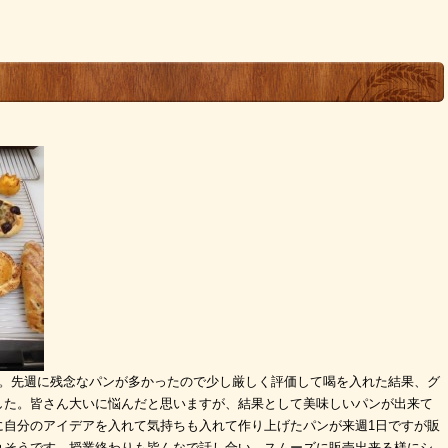
す。先週に残念なパンが多かったので少し厳しく評価して喝を入れた結果、グ
した。皆さん大いに悩んだと思いますが、結果として美味しいパンが出来て
に自分のアイデアを入れて気持ちも入れて作り上げたパンが来週1日ですが販
れそうです。授業終わりも皆んなで話し合い、スムーズに販売出来る様にシ