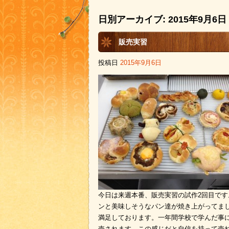
日別アーカイブ:
2015年9月6日
販売実習
投稿日
2015年9月6日
今日は来週本番、販売実習の試作2回目で
ンと美味しそうなパン達が焼き上がってま
満足しております。一年間学校で学んだ事
売されます。この感じだと自信を持って売