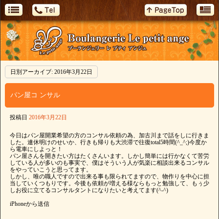
日別アーカイブ:
2016年3月22日
パン屋コ ンサル
投稿日
2016年3月22日
今日はパン屋開業希望の方のコンサル依頼の為、加古川まで話をしに行きま
した。連休明けのせいか、行きも帰りも大渋滞で往復total5時間(^_^;)今度か
ら電車にしよっと！
パン屋さんを開きたい方はたくさんいます。しかし簡単には行かなくて苦労
している人が多いのも事実で、僕はそういう人が気楽に相談出来るコンサル
をやっていこうと思ってます。
しかし、唯の職人ですので出来る事も限られてますので、物作りを中心に担
当していくつもりです。今後も依頼が増える様ならもっと勉強して、もぅ少
しお役に立てるコンサルタントになりたいと考えてます(^-^)
iPhoneから送信