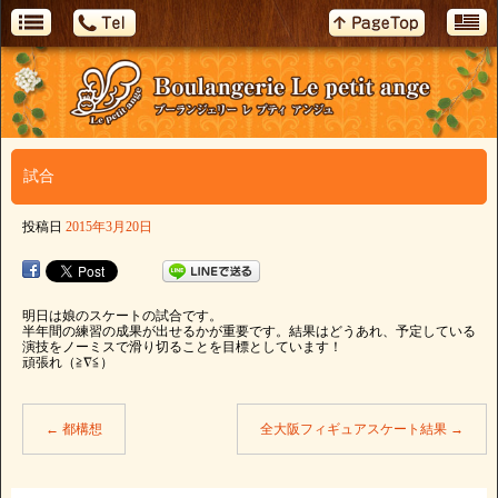
試合
投稿日
2015年3月20日
明日は娘のスケートの試合です。
半年間の練習の成果が出せるかが重要です。結果はどうあれ、予定している
演技をノーミスで滑り切ることを目標としています！
頑張れ（≧∇≦）
←
都構想
全大阪フィギュアスケート結果
→