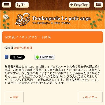
全大阪フィギュアスケート結果
投稿日
2015年3月21日
昨日書き込みしました、全大阪フィギュアスケート大会２級女子の部に娘が
出場。21名参加で無事《優勝》する事が出来ました(^.^)大きなミスは無かっ
たのですが、少し緊張のせいかぎこちない演技でしたが高得点を頂く事とな
りました。まだまだ下のクラスなので勝負ジャンプを入れて挑んでました
が、少しづつSTEPUPしてる事に感激してます。勉強も大事ですが、もぅ少
しスケートに集中させてあげたいと思ってます。
←
試合
パルミエ
→