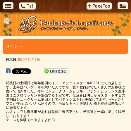
イベント
投稿日
2015年10月1日
明後日の土曜日は毎年恒例のインドアテニススクールNOAHにて出店しま
す。去年はパンケーキを焼いたんですが、驚く程好評でたくさんのお客様に
食べて頂きました。今年はシュークリームとフルーツポンチとフランス産小
麦ミニクロワッサンを販売する予定です。仕込みは明日からスタートするの
で明日シュークリーム要因としてパティシエを1人手配してます。やっぱり
プロが作ればだいぶん違うので、当日なるべく美味しい物を提供出来るよう
に頑張ります。
お近くに立ち寄る事があれば是非ご来店下さい。子供達と一緒に楽しく販売
しております！
テニスも体験で出来ますよ(^.^)