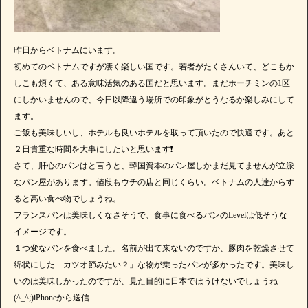
昨日からベトナムにいます。
初めてのベトナムですが凄く楽しい国です。若者がたくさんいて、どこもか
しこも煩くて、ある意味活気のある国だと思います。まだホーチミンの1区
にしかいませんので、今日以降違う場所での印象がとうなるか楽しみにして
ます。
ご飯も美味しいし、ホテルも良いホテルを取って頂いたので快適です。あと
２日貴重な時間を大事にしたいと思います❗️
さて、肝心のパンはと言うと、韓国資本のパン屋しかまだ見てませんが立派
なパン屋があります。値段もウチの店と同じくらい。ベトナムの人達からす
ると高い食べ物でしょうね。
フランスパンは美味しくなさそうで、食事に食べるパンのLevelは低そうな
イメージです。
１つ変なパンを食べました。名前が出て来ないのですか、豚肉を乾燥させて
綿状にした「カツオ節みたい？」な物が乗ったパンが多かったです。美味し
いのは美味しかったのですが、見た目的に日本ではうけないでしょうね
(^_^;)iPhoneから送信